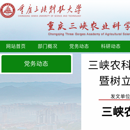
网站首页
部门概况
党务动态
科研动态
三峡农
党务动态
暨树
发文单
三峡