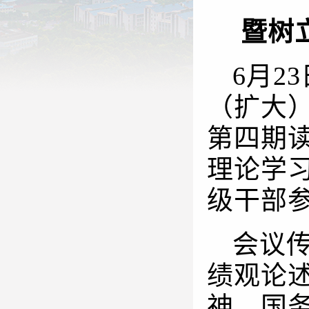
暨树
6月2
（扩大
第四期
理论学
级干部
会议
绩观论
神、国