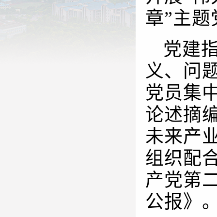
章”主题
党建
义、问
党员集
论述摘
未来产
组织配
产党第
公报》