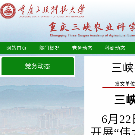
网站首页
部门概况
党务动态
科研动态
三峡
党务动态
发文单
三
6月2
开展“