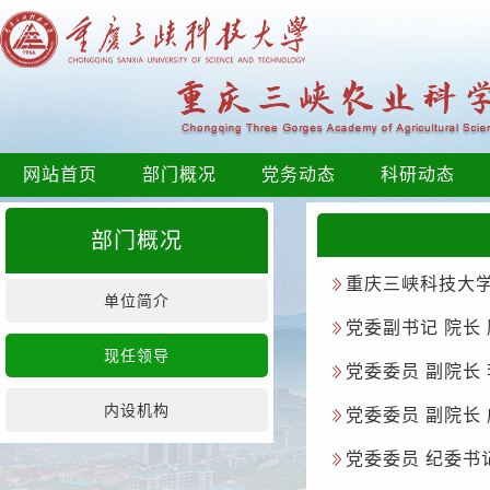
网站首页
部门概况
党务动态
科研动态
部门概况
​重庆三峡科技大
单位简介
党委副书记 院长
现任领导
党委委员 副院长
内设机构
党委委员 副院长
党委委员 纪委书