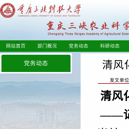
网站首页
部门概况
党务动态
科研动态
清风
党务动态
发文单
清风
——