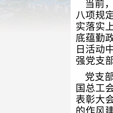
当前
八项规
实落实
底蕴勤政
日活动
强党支
党支
国总工会
表彰大
的作风